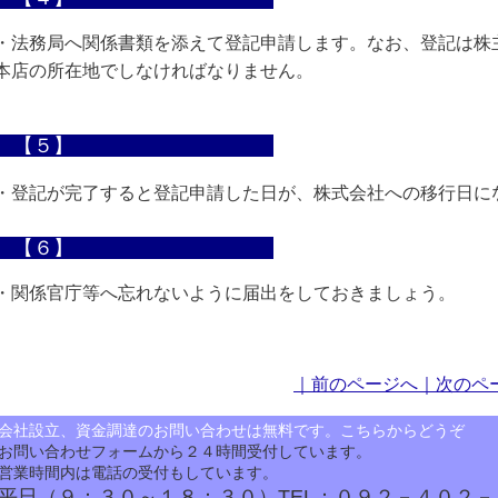
・法務局へ関係書類を添えて登記申請します。なお、登記は株
本店の所在地でしなければなりません。
↓
【５】
・登記が完了すると登記申請した日が、株式会社への移行日に
↓
【６】
・関係官庁等へ忘れないように届出をしておきましょう。
｜前のページへ
｜次のペ
会社設立、資金調達のお問い合わせは無料です。こちらからどうぞ
お問い合わせフォームから２４時間受付しています。
営業時間内は電話の受付もしています。
平日（９：３０～１８：３０）TEL：０９２－４０２－