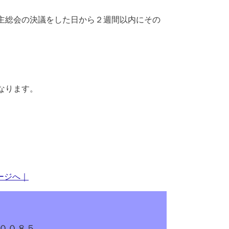
主総会の決議をした日から２週間以内にその
なります。
ージへ｜
００８５